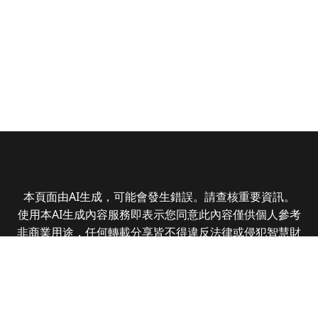
本頁面由AI生成，可能會發生錯誤。請查核重要資訊。
使用本AI生成內容服務即表示您同意此內容僅供個人參考
非商業用途，任何轉載分享皆不得違反法律或侵犯智慧財
產權，且您了解輸出內容可能不準確，所有爭議全曜財經
資訊股份有限公司保有最終解釋權
Copyright © 2025 CMoney Corporation. All rights