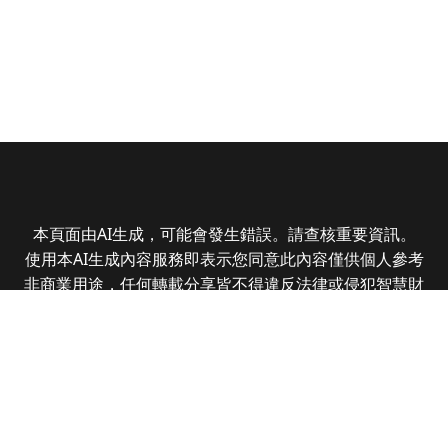
本頁面由AI生成，可能會發生錯誤。請查核重要資訊。
使用本AI生成內容服務即表示您同意此內容僅供個人參考
非商業用途，任何轉載分享皆不得違反法律或侵犯智慧財
產權，且您了解輸出內容可能不準確，所有爭議全曜財經
資訊股份有限公司保有最終解釋權
Copyright © 2025 CMoney Corporation. All rights
reserved.
|
隱私權政策