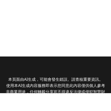
本頁面由AI生成，可能會發生錯誤。請查核重要資訊。
使用本AI生成內容服務即表示您同意此內容僅供個人參考
非商業用途，任何轉載分享皆不得違反法律或侵犯智慧財
產權，且您了解輸出內容可能不準確，所有爭議全曜財經
資訊股份有限公司保有最終解釋權