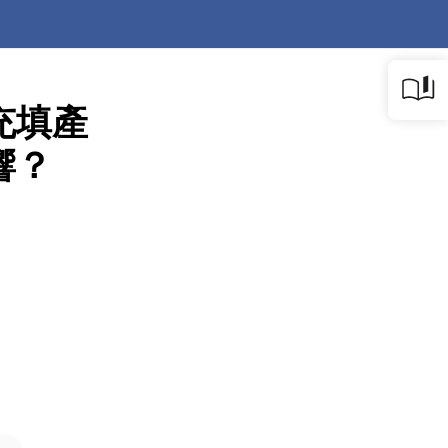
充填產
響？