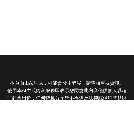
本頁面由AI生成，可能會發生錯誤。請查核重要資訊。
使用本AI生成內容服務即表示您同意此內容僅供個人參考
非商業用途，任何轉載分享皆不得違反法律或侵犯智慧財
產權，且您了解輸出內容可能不準確，所有爭議全曜財經
資訊股份有限公司保有最終解釋權
Copyright © 2025 CMoney Corporation. All rights