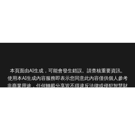
本頁面由AI生成，可能會發生錯誤。請查核重要資訊。
使用本AI生成內容服務即表示您同意此內容僅供個人參考
非商業用途，任何轉載分享皆不得違反法律或侵犯智慧財
產權，且您了解輸出內容可能不準確，所有爭議全曜財經
資訊股份有限公司保有最終解釋權
Copyright © 2025 CMoney Corporation. All rights
reserved.
|
隱私權政策