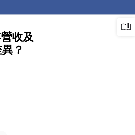
年營收及
差異？