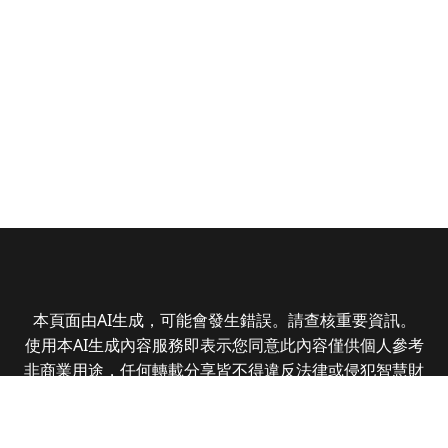
本頁面由AI生成，可能會發生錯誤。請查核重要資訊。
使用本AI生成內容服務即表示您同意此內容僅供個人參考
非商業用途，任何轉載分享皆不得違反法律或侵犯智慧財
產權，且您了解輸出內容可能不準確，所有爭議全曜財經
資訊股份有限公司保有最終解釋權