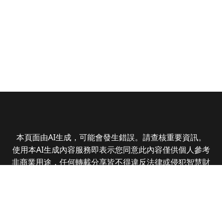
本頁面由AI生成，可能會發生錯誤。請查核重要資訊。
使用本AI生成內容服務即表示您同意此內容僅供個人參考
非商業用途，任何轉載分享皆不得違反法律或侵犯智慧財
產權，且您了解輸出內容可能不準確，所有爭議全曜財經
資訊股份有限公司保有最終解釋權
Copyright © 2025 CMoney Corporation. All rights