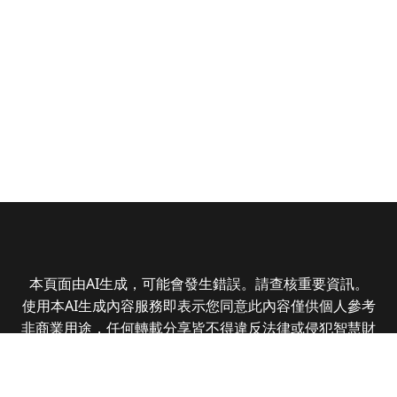
本頁面由AI生成，可能會發生錯誤。請查核重要資訊。
使用本AI生成內容服務即表示您同意此內容僅供個人參考
非商業用途，任何轉載分享皆不得違反法律或侵犯智慧財
產權，且您了解輸出內容可能不準確，所有爭議全曜財經
資訊股份有限公司保有最終解釋權