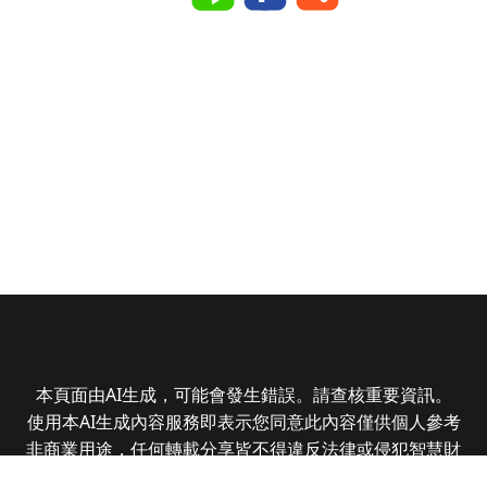
本頁面由AI生成，可能會發生錯誤。請查核重要資訊。
使用本AI生成內容服務即表示您同意此內容僅供個人參考
非商業用途，任何轉載分享皆不得違反法律或侵犯智慧財
產權，且您了解輸出內容可能不準確，所有爭議全曜財經