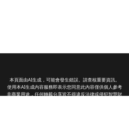
本頁面由AI生成，可能會發生錯誤。請查核重要資訊。
使用本AI生成內容服務即表示您同意此內容僅供個人參考
非商業用途，任何轉載分享皆不得違反法律或侵犯智慧財
產權，且您了解輸出內容可能不準確，所有爭議全曜財經
資訊股份有限公司保有最終解釋權
Copyright © 2025 CMoney Corporation. All rights