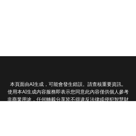
本頁面由AI生成，可能會發生錯誤。請查核重要資訊。
使用本AI生成內容服務即表示您同意此內容僅供個人參考
非商業用途，任何轉載分享皆不得違反法律或侵犯智慧財
產權，且您了解輸出內容可能不準確，所有爭議全曜財經
資訊股份有限公司保有最終解釋權
Copyright © 2025 CMoney Corporation. All rights