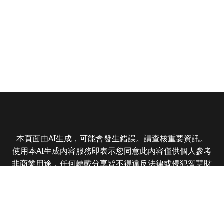
本頁面由AI生成，可能會發生錯誤。請查核重要資訊。
使用本AI生成內容服務即表示您同意此內容僅供個人參考
非商業用途，任何轉載分享皆不得違反法律或侵犯智慧財
產權，且您了解輸出內容可能不準確，所有爭議全曜財經
資訊股份有限公司保有最終解釋權
Copyright © 2025 CMoney Corporation. All rights