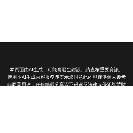
本頁面由AI生成，可能會發生錯誤。請查核重要資訊。
使用本AI生成內容服務即表示您同意此內容僅供個人參考
非商業用途，任何轉載分享皆不得違反法律或侵犯智慧財
產權，且您了解輸出內容可能不準確，所有爭議全曜財經
資訊股份有限公司保有最終解釋權
Copyright © 2025 CMoney Corporation. All rights
reserved.
|
隱私權政策