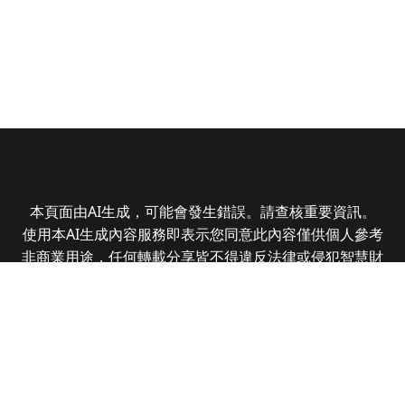
本頁面由AI生成，可能會發生錯誤。請查核重要資訊。
使用本AI生成內容服務即表示您同意此內容僅供個人參考
非商業用途，任何轉載分享皆不得違反法律或侵犯智慧財
產權，且您了解輸出內容可能不準確，所有爭議全曜財經
資訊股份有限公司保有最終解釋權
Copyright © 2025 CMoney Corporation. All rights
reserved.
|
隱私權政策