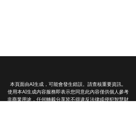
本頁面由AI生成，可能會發生錯誤。請查核重要資訊。
使用本AI生成內容服務即表示您同意此內容僅供個人參考
非商業用途，任何轉載分享皆不得違反法律或侵犯智慧財
產權，且您了解輸出內容可能不準確，所有爭議全曜財經
資訊股份有限公司保有最終解釋權
Copyright © 2025 CMoney Corporation. All rights