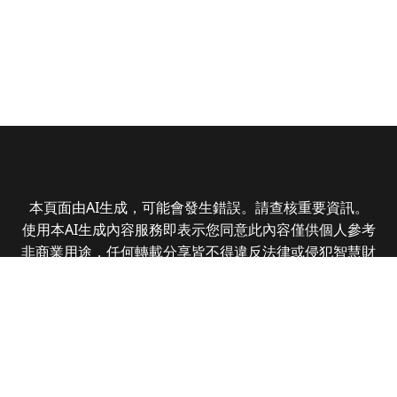
本頁面由AI生成，可能會發生錯誤。請查核重要資訊。
使用本AI生成內容服務即表示您同意此內容僅供個人參考
非商業用途，任何轉載分享皆不得違反法律或侵犯智慧財
產權，且您了解輸出內容可能不準確，所有爭議全曜財經
資訊股份有限公司保有最終解釋權
Copyright © 2025 CMoney Corporation. All rights
reserved.
|
隱私權政策