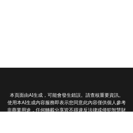
本頁面由AI生成，可能會發生錯誤。請查核重要資訊。
使用本AI生成內容服務即表示您同意此內容僅供個人參考
非商業用途，任何轉載分享皆不得違反法律或侵犯智慧財
產權，且您了解輸出內容可能不準確，所有爭議全曜財經
資訊股份有限公司保有最終解釋權