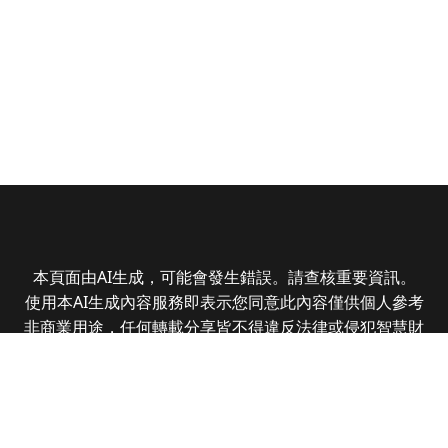
本頁面由AI生成，可能會發生錯誤。請查核重要資訊。
使用本AI生成內容服務即表示您同意此內容僅供個人參考
非商業用途，任何轉載分享皆不得違反法律或侵犯智慧財
產權，且您了解輸出內容可能不準確，所有爭議全曜財經
資訊股份有限公司保有最終解釋權
Copyright © 2025 CMoney Corporation. All rights