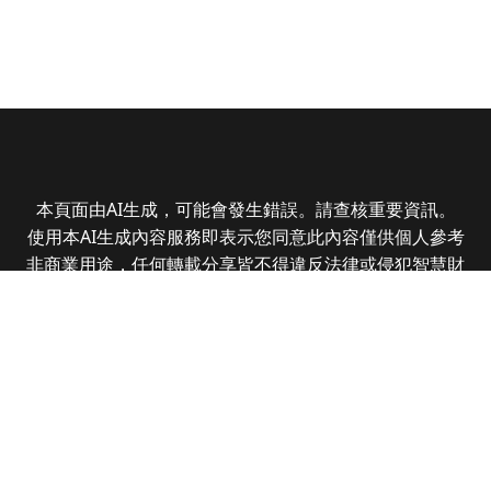
本頁面由AI生成，可能會發生錯誤。請查核重要資訊。
使用本AI生成內容服務即表示您同意此內容僅供個人參考
非商業用途，任何轉載分享皆不得違反法律或侵犯智慧財
產權，且您了解輸出內容可能不準確，所有爭議全曜財經
資訊股份有限公司保有最終解釋權
Copyright © 2025 CMoney Corporation. All rights
reserved.
|
隱私權政策