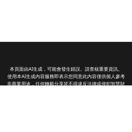
本頁面由AI生成，可能會發生錯誤。請查核重要資訊。
使用本AI生成內容服務即表示您同意此內容僅供個人參考
非商業用途，任何轉載分享皆不得違反法律或侵犯智慧財
產權，且您了解輸出內容可能不準確，所有爭議全曜財經
資訊股份有限公司保有最終解釋權
Copyright © 2025 CMoney Corporation. All rights
reserved.
|
隱私權政策