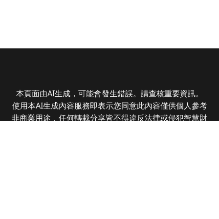
本頁面由AI生成，可能會發生錯誤。請查核重要資訊。
使用本AI生成內容服務即表示您同意此內容僅供個人參考
非商業用途，任何轉載分享皆不得違反法律或侵犯智慧財
產權，且您了解輸出內容可能不準確，所有爭議全曜財經
資訊股份有限公司保有最終解釋權
Copyright © 2025 CMoney Corporation. All rights
reserved.
|
隱私權政策