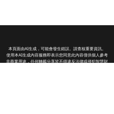
本頁面由AI生成，可能會發生錯誤。請查核重要資訊。
使用本AI生成內容服務即表示您同意此內容僅供個人參考
非商業用途，任何轉載分享皆不得違反法律或侵犯智慧財
產權，且您了解輸出內容可能不準確，所有爭議全曜財經
資訊股份有限公司保有最終解釋權
Copyright © 2025 CMoney Corporation. All rights
reserved.
|
隱私權政策