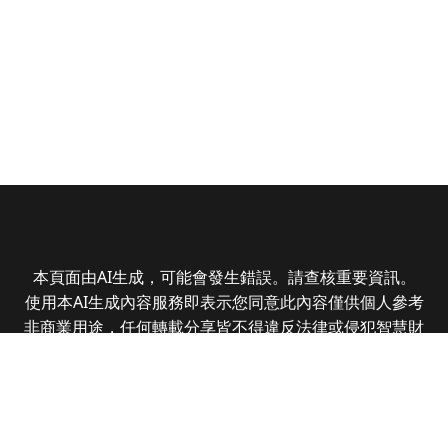
本頁面由AI生成，可能會發生錯誤。請查核重要資訊。
使用本AI生成內容服務即表示您同意此內容僅供個人參考
非商業用途，任何轉載分享皆不得違反法律或侵犯智慧財
產權，且您了解輸出內容可能不準確，所有爭議全曜財經
資訊股份有限公司保有最終解釋權
Copyright © 2025 CMoney Corporation. All rights