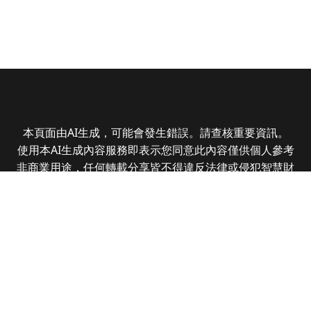
本頁面由AI生成，可能會發生錯誤。請查核重要資訊。
使用本AI生成內容服務即表示您同意此內容僅供個人參考
非商業用途，任何轉載分享皆不得違反法律或侵犯智慧財
產權，且您了解輸出內容可能不準確，所有爭議全曜財經
資訊股份有限公司保有最終解釋權
Copyright © 2025 CMoney Corporation. All rights
reserved.
|
隱私權政策