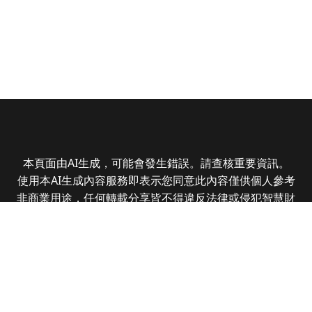
本頁面由AI生成，可能會發生錯誤。請查核重要資訊。
使用本AI生成內容服務即表示您同意此內容僅供個人參考
非商業用途，任何轉載分享皆不得違反法律或侵犯智慧財
產權，且您了解輸出內容可能不準確，所有爭議全曜財經
資訊股份有限公司保有最終解釋權
Copyright © 2025 CMoney Corporation. All rights
reserved.
|
隱私權政策