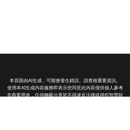
本頁面由AI生成，可能會發生錯誤。請查核重要資訊。
使用本AI生成內容服務即表示您同意此內容僅供個人參考
非商業用途，任何轉載分享皆不得違反法律或侵犯智慧財
產權，且您了解輸出內容可能不準確，所有爭議全曜財經
資訊股份有限公司保有最終解釋權
Copyright © 2025 CMoney Corporation. All rights