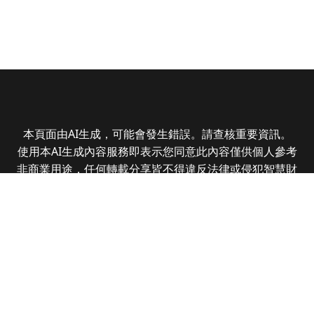
本頁面由AI生成，可能會發生錯誤。請查核重要資訊。
使用本AI生成內容服務即表示您同意此內容僅供個人參考
非商業用途，任何轉載分享皆不得違反法律或侵犯智慧財
產權，且您了解輸出內容可能不準確，所有爭議全曜財經
資訊股份有限公司保有最終解釋權
Copyright © 2025 CMoney Corporation. All rights
reserved.
|
隱私權政策