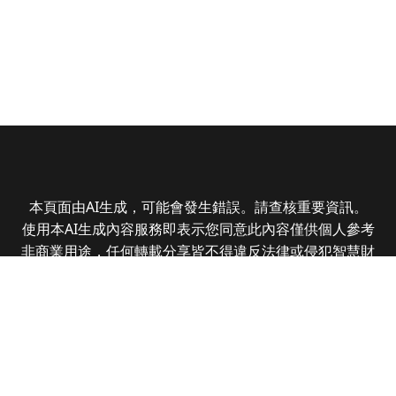
本頁面由AI生成，可能會發生錯誤。請查核重要資訊。
使用本AI生成內容服務即表示您同意此內容僅供個人參考
非商業用途，任何轉載分享皆不得違反法律或侵犯智慧財
產權，且您了解輸出內容可能不準確，所有爭議全曜財經
資訊股份有限公司保有最終解釋權
Copyright © 2025 CMoney Corporation. All rights
reserved.
|
隱私權政策