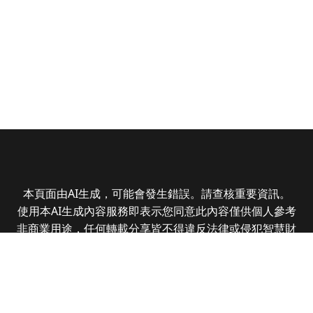
本頁面由AI生成，可能會發生錯誤。請查核重要資訊。
使用本AI生成內容服務即表示您同意此內容僅供個人參考
非商業用途，任何轉載分享皆不得違反法律或侵犯智慧財
產權，且您了解輸出內容可能不準確，所有爭議全曜財經
資訊股份有限公司保有最終解釋權
Copyright © 2025 CMoney Corporation. All rights