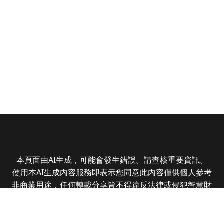
本頁面由AI生成，可能會發生錯誤。請查核重要資訊。
使用本AI生成內容服務即表示您同意此內容僅供個人參考
非商業用途，任何轉載分享皆不得違反法律或侵犯智慧財
產權，且您了解輸出內容可能不準確，所有爭議全曜財經
資訊股份有限公司保有最終解釋權