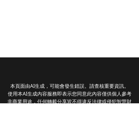
本頁面由AI生成，可能會發生錯誤。請查核重要資訊。
使用本AI生成內容服務即表示您同意此內容僅供個人參考
非商業用途，任何轉載分享皆不得違反法律或侵犯智慧財
產權，且您了解輸出內容可能不準確，所有爭議全曜財經
資訊股份有限公司保有最終解釋權
Copyright © 2025 CMoney Corporation. All rights