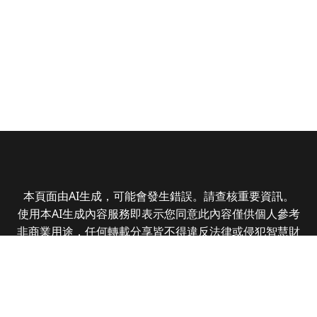
本頁面由AI生成，可能會發生錯誤。請查核重要資訊。
使用本AI生成內容服務即表示您同意此內容僅供個人參考
非商業用途，任何轉載分享皆不得違反法律或侵犯智慧財
產權，且您了解輸出內容可能不準確，所有爭議全曜財經
資訊股份有限公司保有最終解釋權
Copyright © 2025 CMoney Corporation. All rights