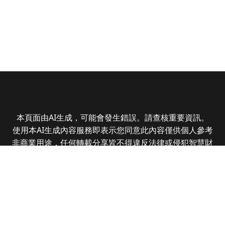
本頁面由AI生成，可能會發生錯誤。請查核重要資訊。
使用本AI生成內容服務即表示您同意此內容僅供個人參考
非商業用途，任何轉載分享皆不得違反法律或侵犯智慧財
產權，且您了解輸出內容可能不準確，所有爭議全曜財經
資訊股份有限公司保有最終解釋權
Copyright © 2025 CMoney Corporation. All rights
reserved.
|
隱私權政策