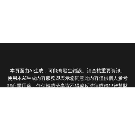
本頁面由AI生成，可能會發生錯誤。請查核重要資訊。
使用本AI生成內容服務即表示您同意此內容僅供個人參考
非商業用途，任何轉載分享皆不得違反法律或侵犯智慧財
產權，且您了解輸出內容可能不準確，所有爭議全曜財經
資訊股份有限公司保有最終解釋權
Copyright © 2025 CMoney Corporation. All rights
reserved.
|
隱私權政策