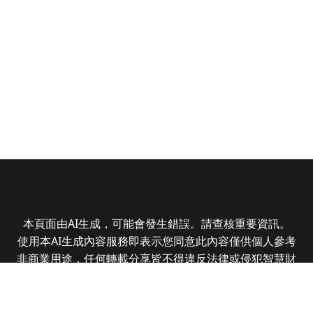
本頁面由AI生成，可能會發生錯誤。請查核重要資訊。
使用本AI生成內容服務即表示您同意此內容僅供個人參考
非商業用途，任何轉載分享皆不得違反法律或侵犯智慧財
產權，且您了解輸出內容可能不準確，所有爭議全曜財經
資訊股份有限公司保有最終解釋權