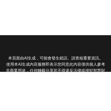
本頁面由AI生成，可能會發生錯誤。請查核重要資訊。
使用本AI生成內容服務即表示您同意此內容僅供個人參考
非商業用途，任何轉載分享皆不得違反法律或侵犯智慧財
產權，且您了解輸出內容可能不準確，所有爭議全曜財經
資訊股份有限公司保有最終解釋權
Copyright © 2025 CMoney Corporation. All rights
reserved.
|
隱私權政策