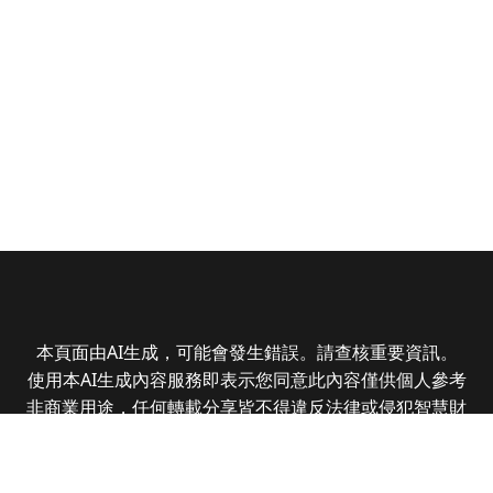
本頁面由AI生成，可能會發生錯誤。請查核重要資訊。
使用本AI生成內容服務即表示您同意此內容僅供個人參考
非商業用途，任何轉載分享皆不得違反法律或侵犯智慧財
產權，且您了解輸出內容可能不準確，所有爭議全曜財經
資訊股份有限公司保有最終解釋權