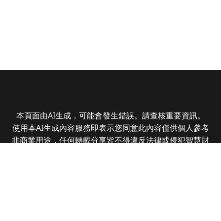
本頁面由AI生成，可能會發生錯誤。請查核重要資訊。
使用本AI生成內容服務即表示您同意此內容僅供個人參考
非商業用途，任何轉載分享皆不得違反法律或侵犯智慧財
產權，且您了解輸出內容可能不準確，所有爭議全曜財經
資訊股份有限公司保有最終解釋權
Copyright © 2025 CMoney Corporation. All rights
reserved.
|
隱私權政策