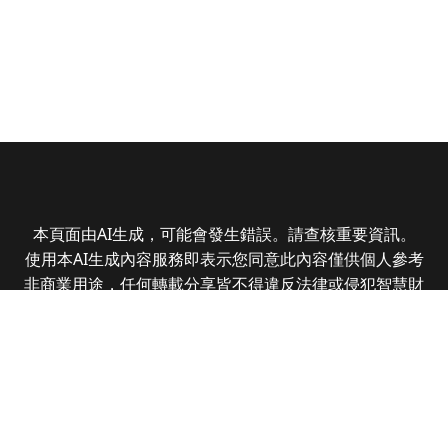
本頁面由AI生成，可能會發生錯誤。請查核重要資訊。
使用本AI生成內容服務即表示您同意此內容僅供個人參考
非商業用途，任何轉載分享皆不得違反法律或侵犯智慧財
產權，且您了解輸出內容可能不準確，所有爭議全曜財經
資訊股份有限公司保有最終解釋權
Copyright © 2025 CMoney Corporation. All rights
reserved.
|
隱私權政策