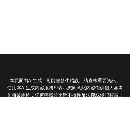
本頁面由AI生成，可能會發生錯誤。請查核重要資訊。
使用本AI生成內容服務即表示您同意此內容僅供個人參考
非商業用途，任何轉載分享皆不得違反法律或侵犯智慧財
產權，且您了解輸出內容可能不準確，所有爭議全曜財經
資訊股份有限公司保有最終解釋權
Copyright © 2025 CMoney Corporation. All rights