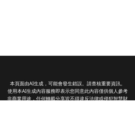
本頁面由AI生成，可能會發生錯誤。請查核重要資訊。
使用本AI生成內容服務即表示您同意此內容僅供個人參考
非商業用途，任何轉載分享皆不得違反法律或侵犯智慧財
產權，且您了解輸出內容可能不準確，所有爭議全曜財經
資訊股份有限公司保有最終解釋權
Copyright © 2025 CMoney Corporation. All rights