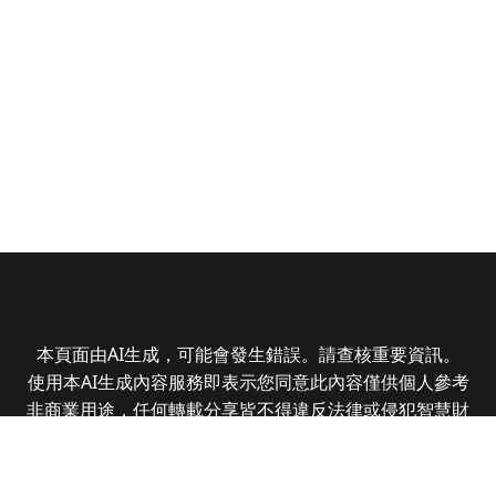
本頁面由AI生成，可能會發生錯誤。請查核重要資訊。
使用本AI生成內容服務即表示您同意此內容僅供個人參考
非商業用途，任何轉載分享皆不得違反法律或侵犯智慧財
產權，且您了解輸出內容可能不準確，所有爭議全曜財經
資訊股份有限公司保有最終解釋權