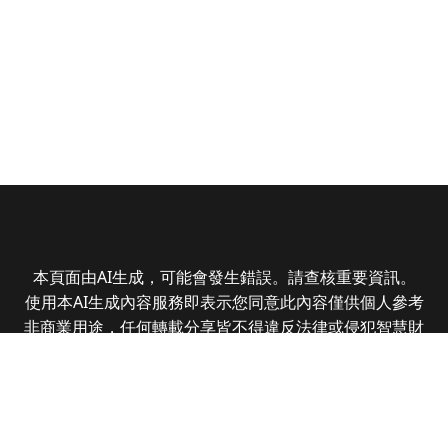
本頁面由AI生成，可能會發生錯誤。請查核重要資訊。
使用本AI生成內容服務即表示您同意此內容僅供個人參考
非商業用途，任何轉載分享皆不得違反法律或侵犯智慧財
產權，且您了解輸出內容可能不準確，所有爭議全曜財經
資訊股份有限公司保有最終解釋權
Copyright © 2025 CMoney Corporation. All rights