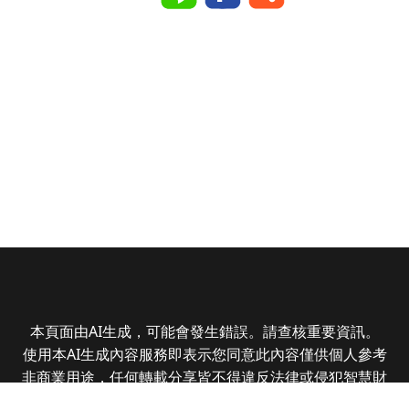
本頁面由AI生成，可能會發生錯誤。請查核重要資訊。
使用本AI生成內容服務即表示您同意此內容僅供個人參考
非商業用途，任何轉載分享皆不得違反法律或侵犯智慧財
產權，且您了解輸出內容可能不準確，所有爭議全曜財經