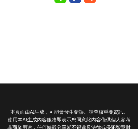
本頁面由AI生成，可能會發生錯誤。請查核重要資訊。
使用本AI生成內容服務即表示您同意此內容僅供個人參考
非商業用途，任何轉載分享皆不得違反法律或侵犯智慧財
產權，且您了解輸出內容可能不準確，所有爭議全曜財經