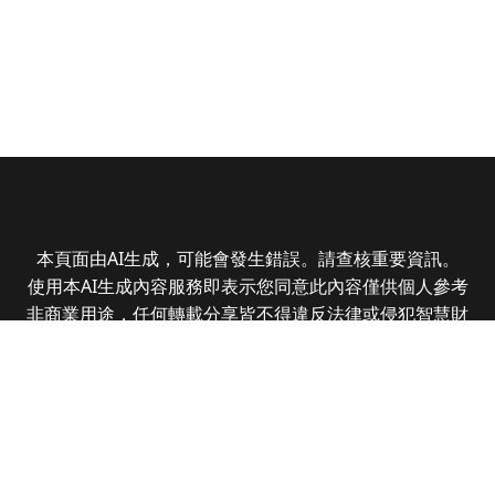
本頁面由AI生成，可能會發生錯誤。請查核重要資訊。
使用本AI生成內容服務即表示您同意此內容僅供個人參考
非商業用途，任何轉載分享皆不得違反法律或侵犯智慧財
產權，且您了解輸出內容可能不準確，所有爭議全曜財經
資訊股份有限公司保有最終解釋權
Copyright © 2025 CMoney Corporation. All rights
reserved.
|
隱私權政策