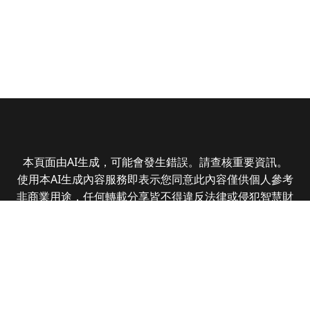
本頁面由AI生成，可能會發生錯誤。請查核重要資訊。
使用本AI生成內容服務即表示您同意此內容僅供個人參考
非商業用途，任何轉載分享皆不得違反法律或侵犯智慧財
產權，且您了解輸出內容可能不準確，所有爭議全曜財經
資訊股份有限公司保有最終解釋權
Copyright © 2025 CMoney Corporation. All rights
reserved.
|
隱私權政策