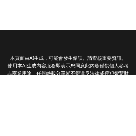
本頁面由AI生成，可能會發生錯誤。請查核重要資訊。
使用本AI生成內容服務即表示您同意此內容僅供個人參考
非商業用途，任何轉載分享皆不得違反法律或侵犯智慧財
產權，且您了解輸出內容可能不準確，所有爭議全曜財經
資訊股份有限公司保有最終解釋權
Copyright © 2025 CMoney Corporation. All rights
reserved.
|
隱私權政策